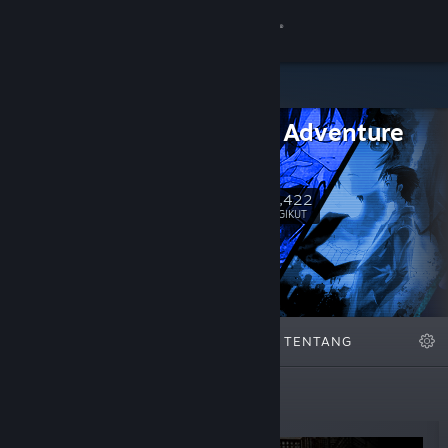
Login
Toko
Science Adventure
Komunitas
Series
Tentang
24,422
Ikuti
PENGIKUT
Bantuan
Ubah bahasa
DIFITURKAN
DAFTAR
TENTANG
Dapatkan Aplikasi Seluler Steam
Lihat situs web desktop
Rilisan Terbaru