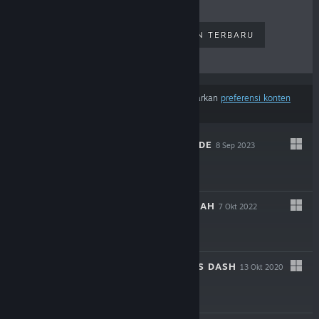
PENJUALAN TERLARIS
RILISAN TERBARU
RILISAN MENDATANG
DISKON
Hasil tidak termasuk beberapa produk berdasarkan
preferensi konten
atau bahasamu
ANONYMOUS;CODE
8 Sep 2023
-80%
$59.99
$11.99
CHAOS;HEAD NOAH
7 Okt 2022
-80%
$24.99
$4.99
ROBOTICS;NOTES DASH
13 Okt 2020
-80%
$34.99
$6.99