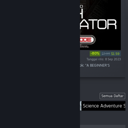
-80%
$7.99
$1.59
Tanggal rilis: 8 Sep 2023
"ANONYMOUS;CODE Interactive Digital Artbook: "A BEGINNER'S
GUIDE TO EARTH SIMULATOR""
Daftar
Semua Daftar
STEINS;GATE
Science Adventure Se