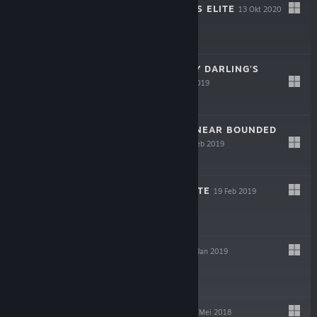
ROBOTICS;NOTES ELITE
13 Okt 2020
-80%
$34.99
$6.99
STEINS;GATE: MY DARLING'S
EMBRACE
10 Des 2019
-80%
$29.99
$5.99
STEINS;GATE: LINEAR BOUNDED
PHENOGRAM
19 Feb 2019
STEINS;GATE ELITE
19 Feb 2019
CHAOS;CHILD
22 Jan 2019
-80%
$24.99
$4.99
STEINS;GATE 0
8 Mei 2018