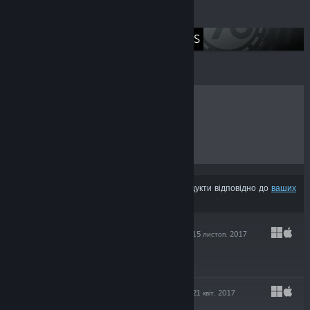
Наші домівки
CINEMAX GAMES
ХІТИ ПРОДАЖУ
НОВИНКИ
МАЙБУТНІ РЕЛІЗИ
ЗНИЖКИ
З результатів може бути вилучено деякі продукти відповідно до
ваших
уподобань вмісту чи мови
RYTMIK STUDIO
15 листоп. 2017
$29.99
RYTMIK PLAYER
21 квіт. 2017