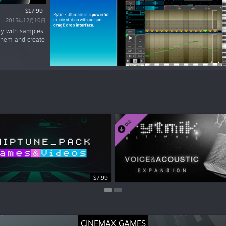
$17.99
：2015年12月10日
lay with samples
 them and create
$5.99
$7.99
CINEMAX GAMES