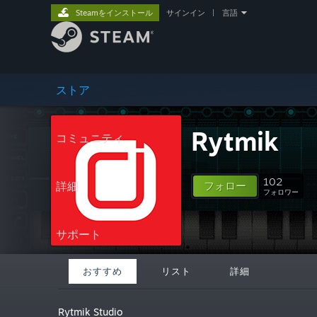
Steamをインストール
サインイン
|
言語
ストア
Rytmik
コミュニティ
102
詳細
フォロー
フォロワー
サポート
おすすめ
リスト
詳細
Rytmik Studio