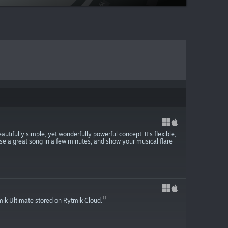
tifully simple, yet wonderfully powerful concept. It’s flexible,
se a great song in a few minutes, and show your musical flare
mik Ultimate stored on Rytmik Cloud.