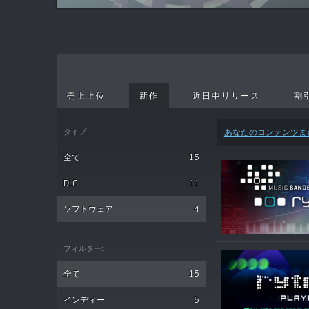
売上上位
新作
近日中リリース
割
タイプ
あなたのコンテンツま
全て
15
DLC
11
ソフトウェア
4
フィルター:
全て
15
インディー
5