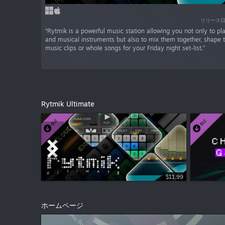
リリース日
“Rytmik is a powerful music station allowing you not only to p
and musical instruments but also to mix them together, shape
music clips or whole songs for your Friday night set-list.”
Rytmik Ultimate
$11.99
$5.99
ホームページ