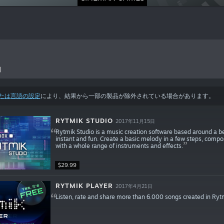
引
たは言語の設定
により、結果から一部の製品が除外されている場合があります。
RYTMIK STUDIO
2017年11月15日
Rytmik Studio is a music creation software based around a beau
instant and fun. Create a basic melody in a few steps, compo
with a whole range of instruments and effects.
$29.99
RYTMIK PLAYER
2017年4月21日
Listen, rate and share more than 6.000 songs created in Ryt