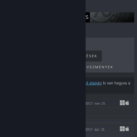
Kezdőoldalaink
CINEMAX GAMES
LEGKELENDŐBB
ÚJ MEGJELENÉSEK
KÖZELGŐ MEGJELENÉSEK
KEDVEZMÉNYEK
Néhány termék a
tartalom- és nyelvbeállításaid alapján
ki van hagyva a
találatokból.
RYTMIK STUDIO
2017. nov. 15.
$29.99
RYTMIK PLAYER
2017. ápr. 21.