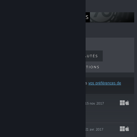
Nos pages d'accueil
CINEMAX GAMES
MEILLEURES VENTES
NOUVEAUTÉS
PROCHAINES SORTIES
PROMOTIONS
Ces résultats excluent certains produits d'après
vos préférences de
contenu ou de langue
RYTMIK STUDIO
15 nov. 2017
$29.99
RYTMIK PLAYER
21 avr. 2017