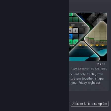
À la une
$17.99
Date de sortie : 10 déc. 2015
« Rytmik is a powerful music station allowing you not only to play with
samples and musical instruments but also to mix them together, shape
them and create music clips or whole songs for your Friday night set-
list. »
Rytmik Ultimate
Afficher la liste complète
9
99
5.99
11.99
$7.99
$17.99