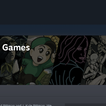
y Games
 Pittman and J. Kyle Pittman. We