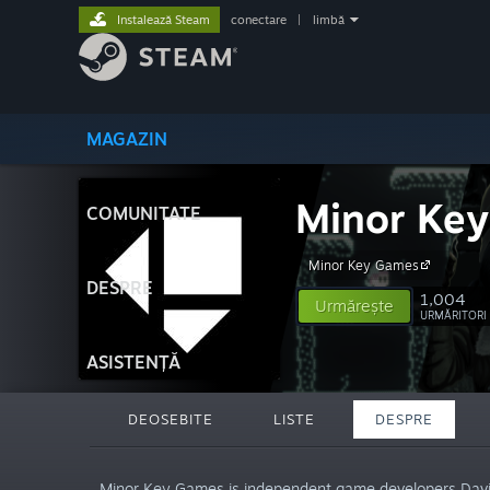
Instalează Steam
conectare
|
limbă
MAGAZIN
Minor Ke
COMUNITATE
Minor Key Games
DESPRE
1,004
Urmărește
URMĂRITORI
ASISTENȚĂ
DEOSEBITE
LISTE
DESPRE
„Minor Key Games is independent game developers David