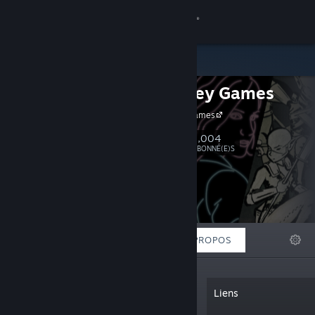
Se connecter
Magasin
Minor Key Games
Communauté
Minor Key Games
À propos
1,004
Suivre
ABONNÉ(E)S
Support
Changer la langue
À LA UNE
LISTES
À PROPOS
Télécharger l'application mobile Steam
Voir version ordi. du site
« Minor Key Games is independent
Liens
game developers David Pittman and J.
Kyle Pittman. We make quality