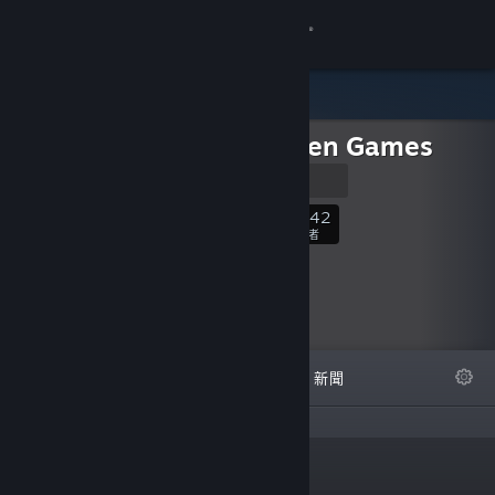
登入
商店
Grey Alien Games
社群
Homepage
關於
1,742
關注
關注者
客服
變更語言
精選
清單
關於
新聞
取得 Steam 行動應用程式
檢視電腦版網頁
「Indie developer of PC
連結
games since 2005.」