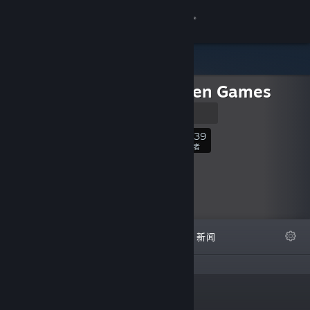
登录
商店
Grey Alien Games
社区
Homepage
关于
1,739
关注
关注者
客服
更改语言
精选
列表
关于
新闻
获取 Steam 手机应用
查看桌面版网站
“Indie developer of PC
链接
games since 2005.”