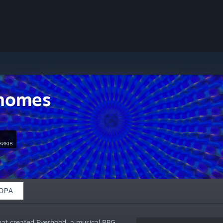
Gnomes
НИКІВ
ОРА
hat created Everhood, a musical RPG