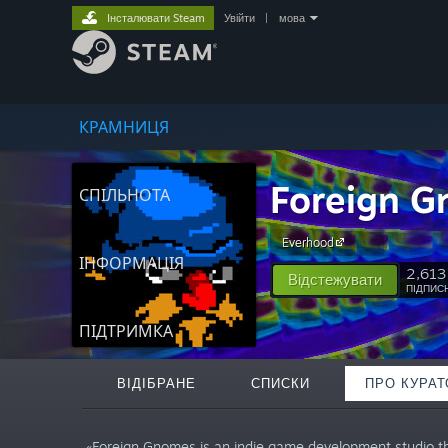
Інсталювати Steam
Увійти
|
мова
КРАМНИЦЯ
Foreign 
СПІЛЬНОТА
Everhood
ІНФОРМАЦІЯ
2,613
Відстежувати
ПІДПИС
ПІДТРИМКА
ВІДІБРАНЕ
СПИСКИ
ПРО КУРАТ
«Foreign Gnomes is an indie game development studio t