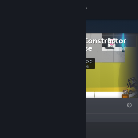
登录
商店
Bridge Constructor
社区
Franchise
关于
4,830
关注
关注者
客服
更改语言
精选
列表
关于
获取 Steam 手机应用
查看桌面版网站
“”
链接