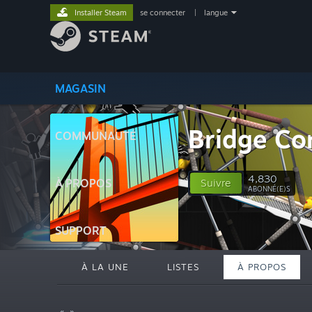
Installer Steam
se connecter
|
langue
MAGASIN
Bridge Co
COMMUNAUTÉ
4,830
À PROPOS
Suivre
ABONNÉ(E)S
SUPPORT
À LA UNE
LISTES
À PROPOS
« »