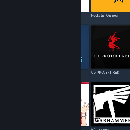
Electronic Arts
Square Enix
Rockstar Games
Resident Evil
Games Operators
CD PROJEKT RED
Call of Duty
Kagura Games
Warhammer