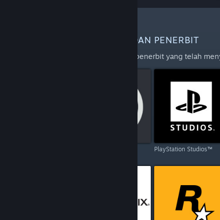
LEBIH BANYAK PEMBANGUN DAN PENERBIT
Terokai senarai penuh pembangun dan penerbit yang telah me
Capcom
Ubisoft
PlayStation Studios™