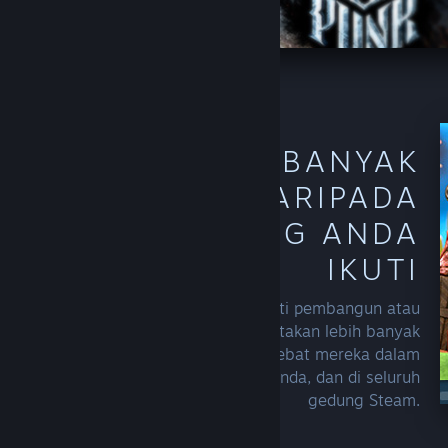
TEMUI LEBIH BANYAK
TAJUK DARIPADA
PENCIPTA YANG ANDA
IKUTI
Sebaik sahaja anda mengikuti pembangun atau
penerbit, Steam akan mula menyertakan lebih banyak
keluaran terkini atau tawaran hebat mereka dalam
cadangan anda, di halaman utama anda, dan di seluruh
gedung Steam.