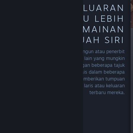
TEROKAI KELUARAN
LALU ATAU LEBIH
BANYAK PERMAINAN
DARIPADA SEBUAH SIRI
Layari laman utama pembangun atau penerbit
kegemaran anda untuk melihat tajuk lain yang mungkin
menarik minat anda. Pencipta dengan beberapa tajuk
boleh mempamerkan siri dan francais dalam beberapa
cara yang berbeza, atau hanya memberikan tumpuan
untuk menyerlahkan tajuk paling laris atau keluaran
terbaru mereka.