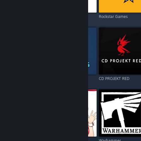
Electronic Arts
Square Enix
Rockstar Games
Resident Evil
Games Operators
CD PROJEKT RED
Call of Duty
Kagura Games
Warhammer