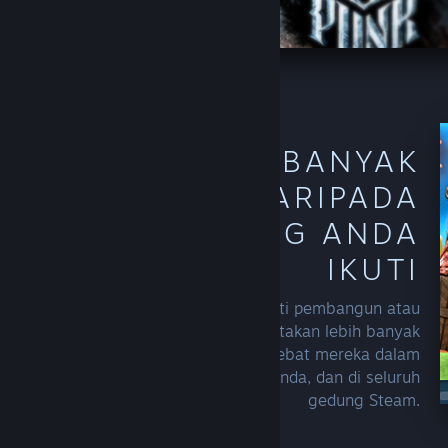
TEMUI LEBIH BANYAK
TAJUK DARIPADA
PENCIPTA YANG ANDA
IKUTI
Sebaik sahaja anda mengikuti pembangun atau
penerbit, Steam akan mula menyertakan lebih banyak
keluaran terkini atau tawaran hebat mereka dalam
cadangan anda, di halaman utama anda, dan di seluruh
gedung Steam.