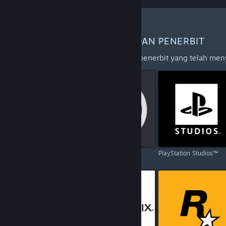
LEBIH BANYAK PEMBANGUN DAN PENERBIT
Terokai senarai penuh pembangun dan penerbit yang telah me
Capcom
Ubisoft
PlayStation Studios™