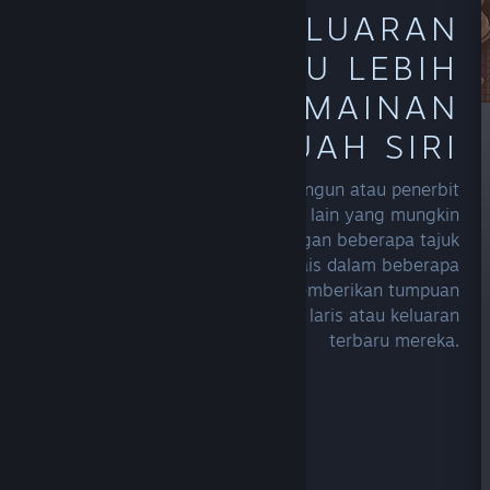
TEROKAI KELUARAN
LALU ATAU LEBIH
BANYAK PERMAINAN
DARIPADA SEBUAH SIRI
Layari laman utama pembangun atau penerbit
kegemaran anda untuk melihat tajuk lain yang mungkin
menarik minat anda. Pencipta dengan beberapa tajuk
boleh mempamerkan siri dan francais dalam beberapa
cara yang berbeza, atau hanya memberikan tumpuan
untuk menyerlahkan tajuk paling laris atau keluaran
terbaru mereka.