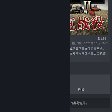
$11.99
发行日期：2023 年 10 月 19 日
“1943年夏，库尔斯克突出部成为红军在冬季战役成功拿下并守住的最西点。
这款DLC将从苏联视角讲述传奇的库尔斯克会展，另外附带内含架空历史轨迹
的一场德军战役。”
热销商品
新品
即将推出
折扣
结果可能会根据您的
内容或语言偏好设置
将某些产品排除在外。