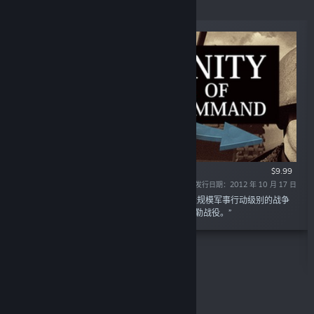
Eastern Front.
$9.99
发行日期：2012 年 10 月 17 日
“《统一指挥》是一款创新的，令人耳目一新的大规模军事行动级别的战争
游戏，涵盖了1942/43年西线上完整的斯大林格勒战役。”
精选