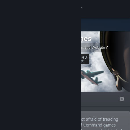
登录
商店
2x2 Games
社区
Unity of Command Website
关于
1,243
关注
关注者
客服
更改语言
精选
列表
关于
获取 Steam 手机应用
查看桌面版网站
2x2 Games is an indie dev team that is not afraid of treading
new ground in the strategy genre. Unit of Command games