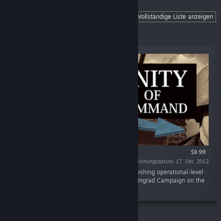
Unity of Command
Vollständige Liste anzeigen
The ultimate operational-level wargame
set on the Eastern Front.
$9.99
Veröffentlichungsdatum: 17. Okt. 2012
"Unity of Command is an innovative and refreshing operational-level
wargame that covers the entire 1942/43 Stalingrad Campaign on the
Eastern Front."