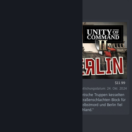
Angesagt
$11.99
Veröffentlichungsdatum: 24. Okt. 2024
"Der Sturm auf Berlin begann Mitte April. Sowjetische Truppen kesselten
die Stadt ein und kämpften sich in schweren Straßenschlachten Block für
Block voran. Hitler beging am 30. April 1945 Selbstmord und Berlin fiel
am 2. Mai. Das war das Ende von Nazi-Deutschland."
Angesagt