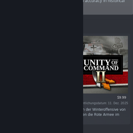
seek to strike a balance between fun and accuracy in historical
gaming.
Angesagt
$9.99
Veröffentlichungsdatum: 11. Dez. 2025
"In diesem DLC befehligst du deutsche Kräfte in der Winteroffensive von
1944 und im letzten, verzweifelten Kampf gegen die Rote Armee im
Frühjahr 1945."