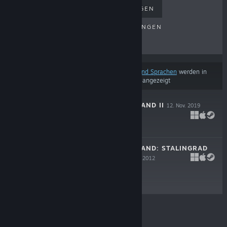
TOPSELLER
NEUERSCHEINUNGEN
BEVORSTEHENDE VERÖFFENTLICHUNGEN
RABATTE
Basierend auf
Ihren Einstellungen für Inhalte und Sprachen
werden in
diesen Suchergebnissen einige Produkte nicht angezeigt
UNITY OF COMMAND II
12. Nov. 2019
$29.99
UNITY OF COMMAND: STALINGRAD
CAMPAIGN
17. Okt. 2012
$9.99
© Valve Corporation. Alle Rechte vorbehalten. Alle
Marken sind Eigentum ihrer jeweiligen Besitzer in den
USA und anderen Ländern.
Datenschutzrichtlinien
|