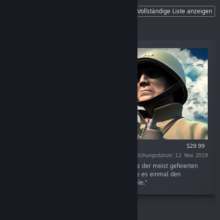
Unity of Command II
Vollständige Liste anzeigen
The perfect gateway to computer war
games.
$29.99
Veröffentlichungsdatum: 12. Nov. 2019
"Unity of Command II ist der Nachfolger eines der meist gefeierten
Strategiespiele aller Zeiten. Ein Kritiker nannte es einmal den
„perfekten Einstieg“ in die Welt der Kriegsspiele."