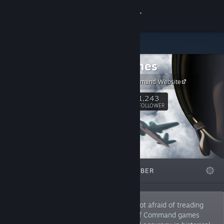
Anmelden
Shop
2x2 Games
Community
Unity of Command Website
Info
1,243
Folgen
FOLLOWER
Support
Sprache ändern
ANGESAGT
LISTEN
ÜBER
Steam-Mobile-App herunterladen
Desktopversion anzeigen
2x2 Games is an indie dev team that is not afraid of treading
new ground in the strategy genre. Unit of Command games