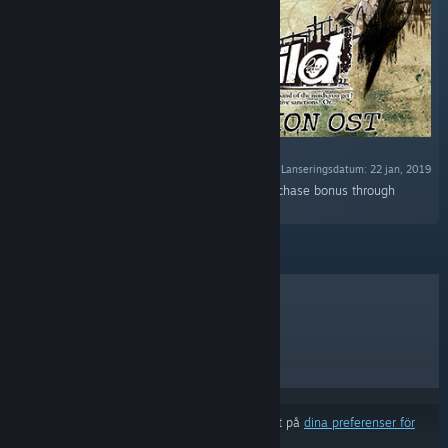
Lanseringsdatum: 22 jan, 2019
“10-track soundtrack available as an early-purchase bonus through
January 29, 11:00AM PST.”
BÄSTSÄLJARE
NYA SLÄPP
KOMMANDE SLÄPP
RABATTER
Resultat kan exkludera vissa produkter baserat på
dina preferenser för
innehåll eller språk