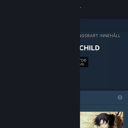
Logga in
Butik
NEDLADDNINGSBART INNEHÅLL
Gemenskap
FÖR
CHAOS;CHILD
Om
11,706
Följ
FÖLJARE
Support
Byt språk
I FOKUS
LISTOR
Skaffa Steams mobilapp
Se skrivbordswebbplats