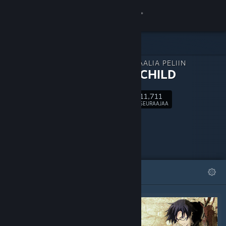
Kirjaudu sisään
Kauppa
LISÄMATERIAALIA PELIIN
Yhteisö
CHAOS;CHILD
11,711
Tietoa
Seuraa
SEURAAJAA
Tuki
Vaihda kieli
ESITTELYSSÄ
LISTAT
Hanki Steam-mobiilisovellus
Näytä työpöytäsivusto