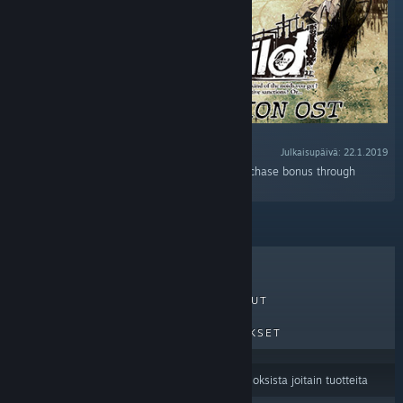
Julkaisupäivä: 22.1.2019
“10-track soundtrack available as an early-purchase bonus through
January 29, 11:00AM PST.”
MYYDYIMMÄT
UUDET JULKAISUT
TULEVAT JULKAISUT
ALENNUKSET
Sisällön kieliasetuksesi
saattavat suodattaa tuloksista joitain tuotteita