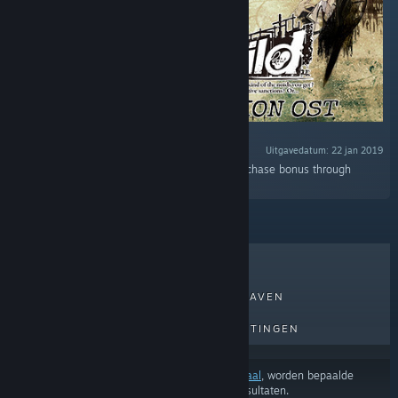
Uitgavedatum: 22 jan 2019
“10-track soundtrack available as an early-purchase bonus through
January 29, 11:00AM PST.”
BESTVERKOCHT
NIEUWE UITGAVEN
AANKOMENDE UITGAVEN
KORTINGEN
Afhankelijk van je
voorkeuren voor inhoud of taal
, worden bepaalde
producten mogelijk niet weergegeven In de resultaten.