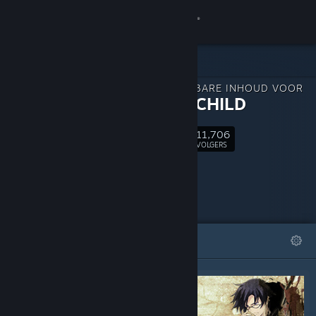
Inloggen
Winkel
DOWNLOADBARE INHOUD VOOR
Community
CHAOS;CHILD
11,706
Over
Volgen
VOLGERS
Ondersteuning
Taal wijzigen
UITGELICHT
LIJSTEN
Download de mobiele Steam-app
Desktopwebsite weergeven