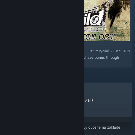
Datum vydání: 22. led. 2019
„10-track soundtrack available as an early-purchase bonus through
January 29, 11:00AM PST.“
NEJPRODÁVANĚJŠÍ
NOVĚ VYDANÉ
NADCHÁZEJÍCÍ
ZLEVNĚNÉ
Výsledky nemusí zahrnovat některé produkty vyloučené na základě
Vašich předvoleb obsahu nebo jazyků