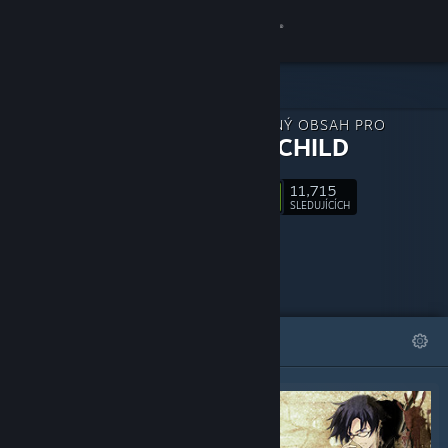
Přihlásit se
Obchod
STÁHNUTELNÝ OBSAH PRO
Komunita
CHAOS;CHILD
11,715
Informace
Sledovat
SLEDUJÍCÍCH
Podpora
Změnit jazyk
VYBRANÉ
SEZNAMY
Mobilní aplikace služby Steam
Desktopová verze stránky