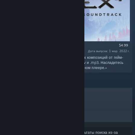
$4.99
Дата выпуска: 1 мар. 2022 г.
«Саундтрек включает в себя 26 атмосферных композиций от гейм-
директора Бьорна Панкраца в форматах .wav и .mp3. Насладитесь
музыкой ELEX II на своем любимом музыкальном плеере.»
ЛИДЕРЫ ПРОДАЖ
НОВИНКИ
СКОРО ВЫЙДУТ
СКИДКИ
Некоторые продукты могли не войти в результаты поиска из-за