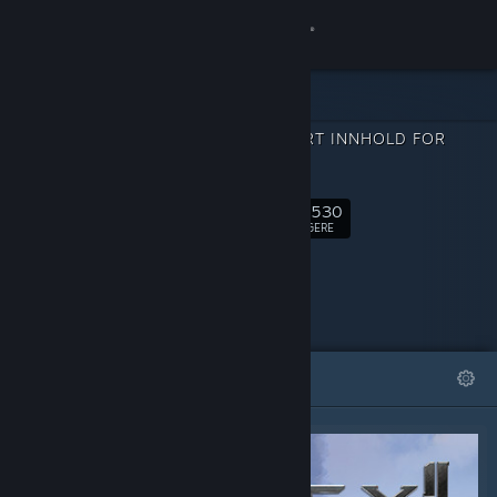
Logg inn
Butikk
NEDLASTBART INNHOLD FOR
Samfunn
ELEX II
31,530
Om
Følg
FØLGERE
Kundestøtte
Bytt språk
FREMHEVET
LISTER
Skaff deg Steam-appen på mobil
Vis skrivebordsversjon