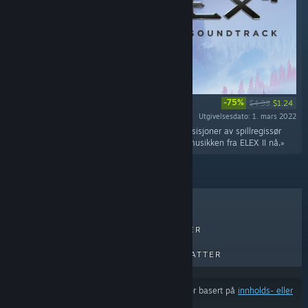
-75%
$4.99
$1.24
Utgivelsesdato: 1. mars 2022
«Musikken består av 26 stemningsfulle komposisjoner av spillregissør
Björn Pankratz i wav- og mp3-format. Hør på musikken fra ELEX II nå.»
BESTSELGERE
NYE UTGIVELSER
KOMMENDE UTGIVELSER
RABATTER
Resultatene utelukker muligens visse produkter basert på
innholds- eller
språkinnstillingene dine