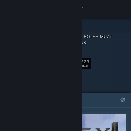
Sign in
Gedung
KANDUNGAN BOLEH MUAT
Komuniti
TURUN UNTUK
ELEX II
Tentang
31,529
Ikut
PENGIKUT
Sokongan
Ubah bahasa
DITAMPILKAN
SENARAI
Dapatkan Steam Mobile App
Lihat laman web desktop