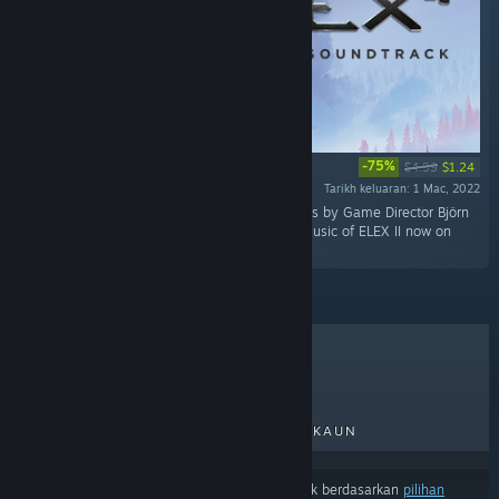
-75%
$4.99
$1.24
Tarikh keluaran: 1 Mac, 2022
“The soundtrack features 26 atmospheric tracks by Game Director Björn
Pankratz in wav and mp3 formats. Enjoy the music of ELEX II now on
your favorite music player.”
TERLARIS
KELUARAN BAHARU
KELUARAN AKAN DATANG
DISKAUN
Hasil mungkin tidak termasuk beberapa produk berdasarkan
pilihan