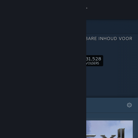
Inloggen
Winkel
DOWNLOADBARE INHOUD VOOR
Community
ELEX II
31,528
Over
Volgen
VOLGERS
Ondersteuning
Taal wijzigen
UITGELICHT
LIJSTEN
Download de mobiele Steam-app
Desktopwebsite weergeven