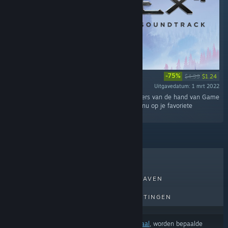
-75%
$4.99
$1.24
Uitgavedatum: 1 mrt 2022
“De soundtrack bevat 26 atmosferische nummers van de hand van Game
Director Björn Pankratz in wav en mp3. Geniet nu op je favoriete
muziekspeler van de muziek van ELEX II.”
BESTVERKOCHT
NIEUWE UITGAVEN
AANKOMENDE UITGAVEN
KORTINGEN
Afhankelijk van je
voorkeuren voor inhoud of taal
, worden bepaalde