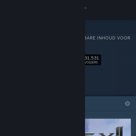
Inloggen
Winkel
DOWNLOADBARE INHOUD VOOR
Community
ELEX II
31,531
Over
Volgen
VOLGERS
Ondersteuning
Taal wijzigen
UITGELICHT
LIJSTEN
Download de mobiele Steam-app
Desktopwebsite weergeven