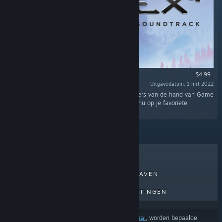
$4.99
Uitgavedatum: 1 mrt 2022
“De soundtrack bevat 26 atmosferische nummers van de hand van Game
Director Björn Pankratz in wav en mp3. Geniet nu op je favoriete
muziekspeler van de muziek van ELEX II.”
BESTVERKOCHT
NIEUWE UITGAVEN
AANKOMENDE UITGAVEN
KORTINGEN
Afhankelijk van je
voorkeuren voor inhoud of taal
, worden bepaalde