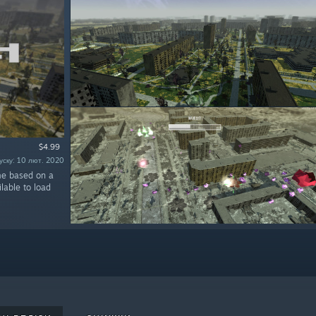
$4.99
уску: 10 лют. 2020
ame based on a
lable to load