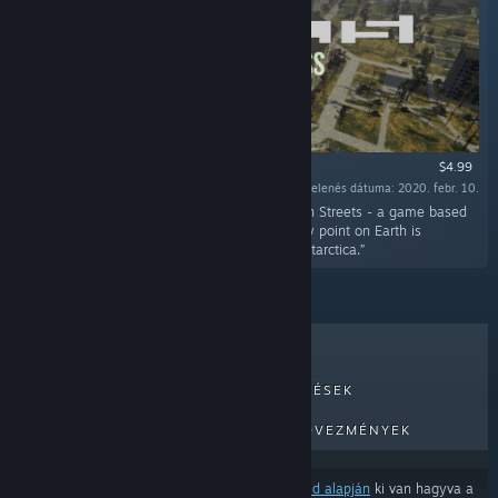
$4.99
Megjelenés dátuma: 2020. febr. 10.
„Access to all available territories in Generation Streets - a game based
on a real-world map. With this DLC, almost any point on Earth is
available to load except the North pole and Antarctica.”
LEGKELENDŐBB
ÚJ MEGJELENÉSEK
KÖZELGŐ MEGJELENÉSEK
KEDVEZMÉNYEK
Néhány termék a
tartalom- és nyelvbeállításaid alapján
ki van hagyva a