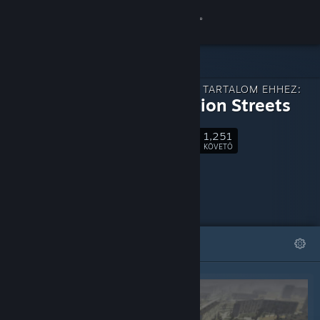
Bejelentkezés
Áruház
LETÖLTHETŐ TARTALOM EHHEZ:
Közösség
Generation Streets
1,251
Névjegy
Követés
KÖVETŐ
Támogatás
Nyelvváltás
KIEMELT
LISTÁK
A Steam mobilalkalmazás beszerzése
Asztali weboldalra váltás