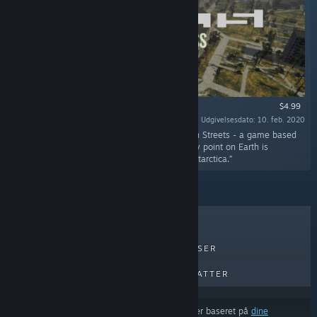
$4.99
Udgivelsesdato: 10. feb. 2020
“Access to all available territories in Generation Streets - a game based
on a real-world map. With this DLC, almost any point on Earth is
available to load except the North pole and Antarctica.”
TOPSÆLLERTER
NYE UDGIVELSER
KOMMENDE UDGIVELSER
RABATTER
Resultaterne udelukker muligvis visse produkter baseret på
dine