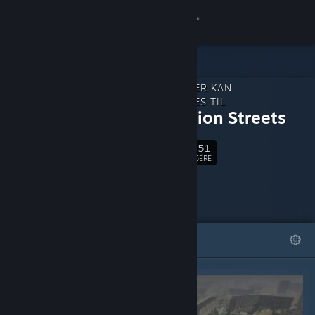
Log på
Butik
INDHOLD, DER KAN
Fællesskab
DOWNLOADES TIL
Generation Streets
Om
1,251
Følg
FØLGERE
Support
Skift sprog
FREMHÆVEDE
LISTER
Hent Steam-mobilappen
Vis desktop-webside