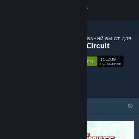
Увійти
Крамниця
ЗАВАНТАЖУВАНИЙ ВМІСТ ДЛЯ
Спільнота
Gravity Circuit
15,289
Інформація
Відстежувати
ПІДПИСНИКІВ
Підтримка
Змінити мову
ВІДІБРАНЕ
СПИСКИ
Завантажити мобільний застосунок Steam
Переглянути повну версію