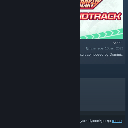
$4.99
Дата випуску: 13 лип. 2023
«Discover the original soundtrack of Gravity Circuit composed by Dominic
Ninmark.»
ХІТИ ПРОДАЖУ
НОВИНКИ
МАЙБУТНІ РЕЛІЗИ
ЗНИЖКИ
З результатів може бути вилучено деякі продукти відповідно до
ваших
уподобань вмісту чи мови