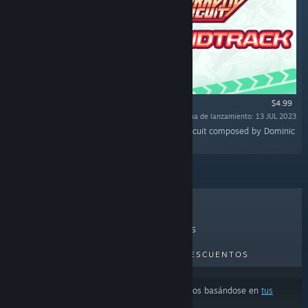
$4.99
Fecha de lanzamiento: 13 JUL 2023
«Discover the original soundtrack of Gravity Circuit composed by Dominic
Ninmark.»
LO MÁS VENDIDO
NOVEDADES
PRÓXIMOS LANZAMIENTOS
DESCUENTOS
Los resultados pueden excluir algunos productos basándose en
tus
preferencias de idioma o contenido