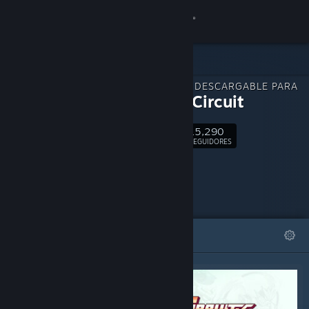
Iniciar sesión
Tienda
CONTENIDO DESCARGABLE PARA
Comunidad
Gravity Circuit
15,290
Acerca de
Seguir
SEGUIDORES
Soporte
Cambiar idioma
DESTACADOS
LISTAS
Descargar Steam Mobile
Ver versión clásica