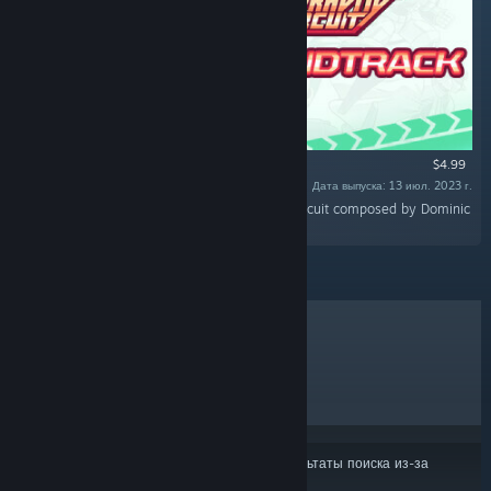
$4.99
Дата выпуска: 13 июл. 2023 г.
«Discover the original soundtrack of Gravity Circuit composed by Dominic
Ninmark.»
ЛИДЕРЫ ПРОДАЖ
НОВИНКИ
СКОРО ВЫЙДУТ
СКИДКИ
Некоторые продукты могли не войти в результаты поиска из-за
ваших настроек контента или языка