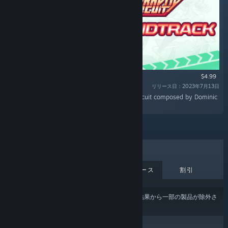
$4.99
リリース日：2023年7月13日
“Discover the original soundtrack of Gravity Circuit composed by Dominic
Ninmark.”
売上上位
新作
近日中リリース
割引
あなたのコンテンツまたは言語の設定
により、結果から一部の製品が除外さ
れている場合があります。