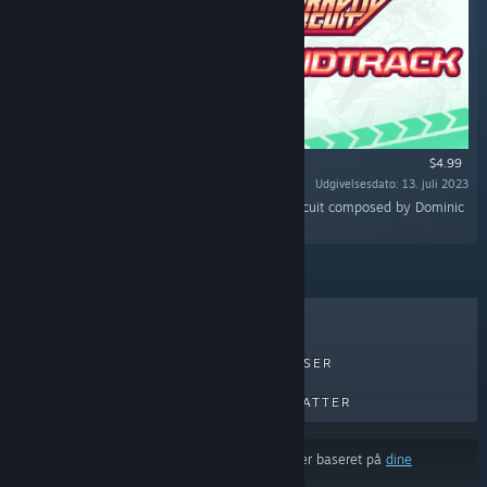
$4.99
Udgivelsesdato: 13. juli 2023
“Discover the original soundtrack of Gravity Circuit composed by Dominic
Ninmark.”
TOPSÆLLERTER
NYE UDGIVELSER
KOMMENDE UDGIVELSER
RABATTER
Resultaterne udelukker muligvis visse produkter baseret på
dine
indholds- eller sprogpræferencer