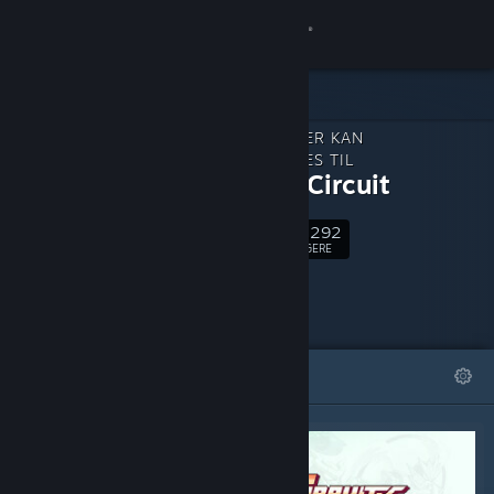
Log på
Butik
INDHOLD, DER KAN
Fællesskab
DOWNLOADES TIL
Gravity Circuit
Om
15,292
Følg
FØLGERE
Support
Skift sprog
FREMHÆVEDE
LISTER
Hent Steam-mobilappen
Vis desktop-webside