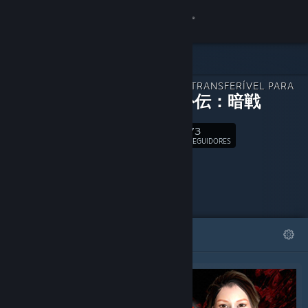
Iniciar sessão
Loja
CONTEÚDO TRANSFERÍVEL PARA
Comunidade
紅蜘蛛外伝：暗戦
73
Sobre
Seguir
SEGUIDORES
Apoio
Alterar idioma
DESTAQUES
LISTAS
Instala a app móvel do Steam
Ver versão para computadores