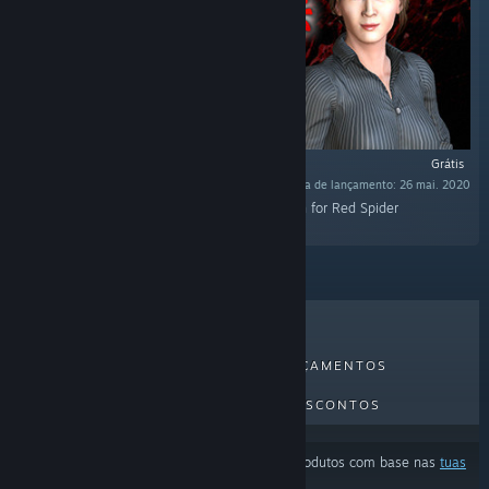
Grátis
Data de lançamento: 26 mai. 2020
"This is a bonus track of 4 songs newly written for Red Spider
Anecdote（紅蜘蛛外伝：暗戦）"
MAIS VENDIDOS
NOVOS LANÇAMENTOS
PRÓXIMOS LANÇAMENTOS
DESCONTOS
Os resultados podem estar a excluir alguns produtos com base nas
tuas
preferências de conteúdo ou idioma