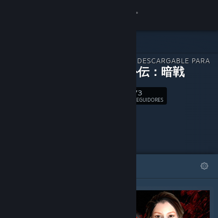
Iniciar sesión
Tienda
CONTENIDO DESCARGABLE PARA
Comunidad
紅蜘蛛外伝：暗戦
73
Acerca de
Seguir
SEGUIDORES
Soporte
Cambiar idioma
DESTACADOS
LISTAS
Obtener la aplicación de Steam Mobile
Ver versión clásica