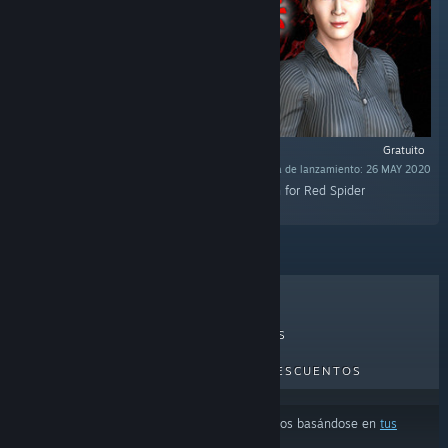
Gratuito
Fecha de lanzamiento: 26 MAY 2020
"This is a bonus track of 4 songs newly written for Red Spider
Anecdote（紅蜘蛛外伝：暗戦）"
LO MÁS VENDIDO
NOVEDADES
PRÓXIMOS LANZAMIENTOS
DESCUENTOS
Los resultados pueden excluir algunos productos basándose en
tus
preferencias de idioma o contenido