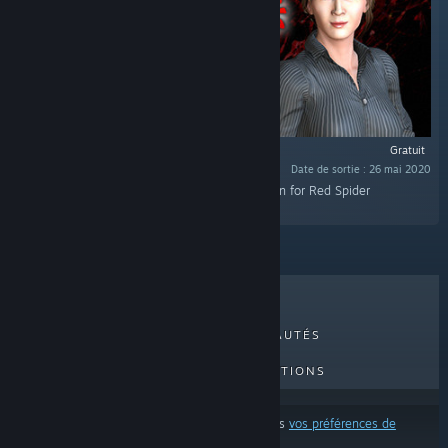
Gratuit
Date de sortie : 26 mai 2020
« This is a bonus track of 4 songs newly written for Red Spider
Anecdote（紅蜘蛛外伝：暗戦） »
MEILLEURES VENTES
NOUVEAUTÉS
PROCHAINES SORTIES
PROMOTIONS
Ces résultats excluent certains produits d'après
vos préférences de
contenu ou de langue