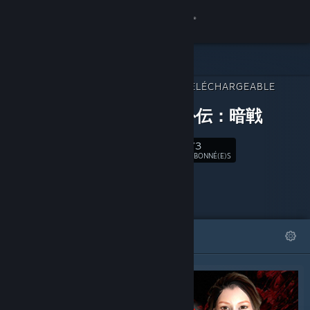
Se connecter
Magasin
CONTENU TÉLÉCHARGEABLE
Communauté
POUR
紅蜘蛛外伝：暗戦
À propos
73
Suivre
ABONNÉ(E)S
Support
Changer la langue
À LA UNE
LISTES
Télécharger l'application mobile Steam
Voir version ordi. du site