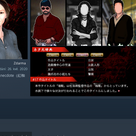
Zdarma
ání: 26. kvě. 2020
er Anecdote（紅蜘