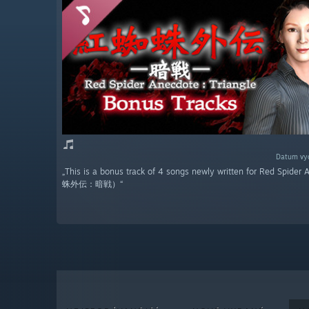
Datum vyd
„This is a bonus track of 4 songs newly written for Red Spid
蛛外伝：暗戦）“