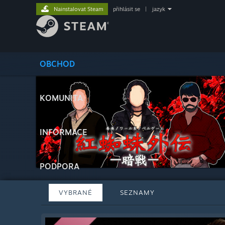
Nainstalovat Steam
přihlásit se
|
jazyk
OBCHOD
KOMUNITA
INFORMACE
PODPORA
VYBRANÉ
SEZNAMY