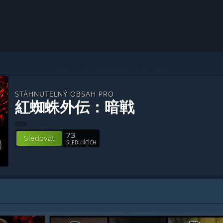
STÁHNUTELNÝ OBSAH PRO
紅蜘蛛外伝：暗戦
73
Sledovat
SLEDUJÍCÍCH