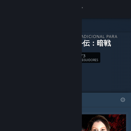
Iniciar sessão
Loja
CONTEÚDO ADICIONAL PARA
Comunidade
紅蜘蛛外伝：暗戦
73
Sobre
Seguir
SEGUIDORES
Suporte
Alterar idioma
DESTAQUES
LISTAS
Baixe o aplicativo móvel do Steam
Ver versão para computadores