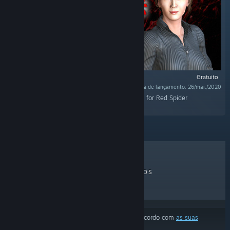
Gratuito
Data de lançamento: 26/mai./2020
"This is a bonus track of 4 songs newly written for Red Spider
Anecdote（紅蜘蛛外伝：暗戦）"
MAIS VENDIDOS
LANÇAMENTOS
EM BREVE
DESCONTOS
Os resultados ignoraram alguns produtos de acordo com
as suas
preferências de conteúdo ou idioma