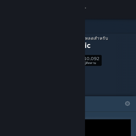
เข้าสู่ระบบ
ร้านค้า
เนื้อหาดาวน์โหลดสำหรับ
ชุมชน
Aimtastic
10,092
เกี่ยวกับ
ติดตาม
ผู้ติดตาม
ฝ่ายสนับสนุน
เปลี่ยนภาษา
โดดเด่น
รายการ
รับแอป Steam แบบพกพา
ชมเว็บไซต์สำหรับเดสก์ท็อป