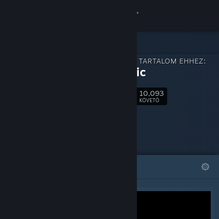
Bejelentkezés
Áruház
LETÖLTHETŐ TARTALOM EHHEZ:
Közösség
Aimtastic
10,093
Névjegy
Követés
KÖVETŐ
Támogatás
Nyelvváltás
KIEMELT
LISTÁK
A Steam mobilalkalmazás beszerzése
Asztali weboldalra váltás