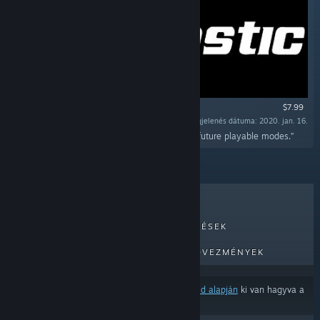
$7.99
Megjelenés dátuma: 2020. jan. 16.
„This DLC will unlock access to all current and future playable modes.”
LEGKELENDŐBB
ÚJ MEGJELENÉSEK
KÖZELGŐ MEGJELENÉSEK
KEDVEZMÉNYEK
Néhány termék a
tartalom- és nyelvbeállításaid alapján
ki van hagyva a
találatokból.