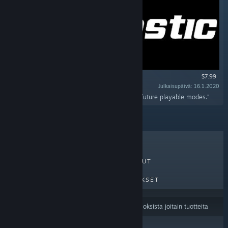
$7.99
Julkaisupäivä: 16.1.2020
“This DLC will unlock access to all current and future playable modes.”
MYYDYIMMÄT
UUDET JULKAISUT
TULEVAT JULKAISUT
ALENNUKSET
Sisällön kieliasetuksesi
saattavat suodattaa tuloksista joitain tuotteita