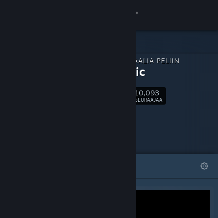
Kirjaudu sisään
Kauppa
LISÄMATERIAALIA PELIIN
Yhteisö
Aimtastic
10,093
Tietoa
Seuraa
SEURAAJAA
Tuki
Vaihda kieli
ESITTELYSSÄ
LISTAT
Hanki Steam-mobiilisovellus
Näytä työpöytäsivusto