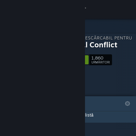
Conectează-te
Magazin
CONȚINUT DESCĂRCABIL PENTRU
Comunitate
Terminal Conflict
1,860
Despre
Urmărește
URMĂRITORI
Asistență
Schimbă limba
DEOSEBITE
LISTE
Obține aplicația Steam pentru dispozitive mobile
Pagina aceasta de DLC-uri nu a creat nicio listă
Vezi site în versiunea pentru desktop