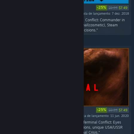
-25%
$9.99
$7.49
Data de lançamento: 7 dez. 2018
"Includes the all the goodies from the Terminal Conflict: Commander in
Chief Edition; includes the Flower Power Terminal(cosmetic), Steam
Achievement, Unique Leaders, Policies, and Decisions."
-25%
$9.99
$7.49
Data de lançamento: 11 jun. 2020
"Includes all the top-secret missions from the Terminal Conflict: Eyes
Only, unique USA/USSR faction High Risk Missions, unique USA/USSR
faction Domestic Missions and New International Crisis."