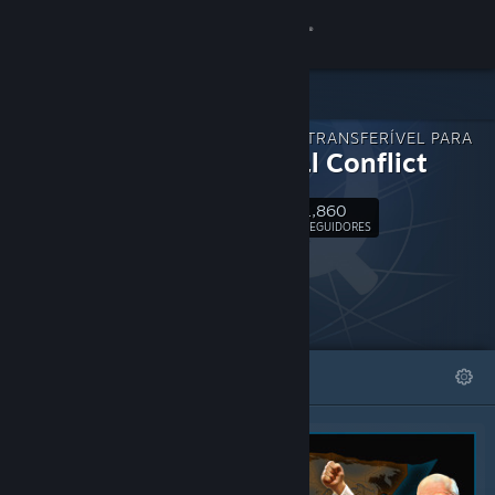
Iniciar sessão
Loja
CONTEÚDO TRANSFERÍVEL PARA
Comunidade
Terminal Conflict
1,860
Sobre
Seguir
SEGUIDORES
Apoio
Alterar idioma
DESTAQUES
LISTAS
Instala a app móvel do Steam
Ver versão para computadores