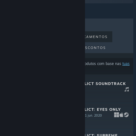
MAIS VENDIDOS
NOVOS LANÇAMENTOS
PRÓXIMOS LANÇAMENTOS
DESCONTOS
Os resultados podem estar a excluir alguns produtos com base nas
tuas
preferências de conteúdo ou idioma
TERMINAL CONFLICT SOUNDTRACK
24 mar. 2022
-25%
$4.99
$3.74
TERMINAL CONFLICT: EYES ONLY
UPGRADE PACK
11 jun. 2020
-25%
$9.99
$7.49
TERMINAL CONFLICT: SUPREME