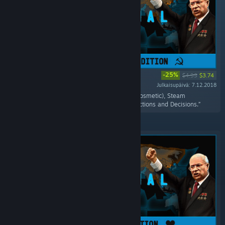
-25%
$4.99
$3.74
Julkaisupäivä: 7.12.2018
“Includes the Supreme Commander Terminal(cosmetic), Steam
Achievement, three unique Policies for both factions and Decisions.”