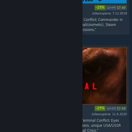
-25%
$9.99
$7.49
Julkaisupäivä: 7.12.2018
“Includes the all the goodies from the Terminal Conflict: Commander in
Chief Edition; includes the Flower Power Terminal(cosmetic), Steam
Achievement, Unique Leaders, Policies, and Decisions.”
-25%
$9.99
$7.49
Julkaisupäivä: 11.6.2020
“Includes all the top-secret missions from the Terminal Conflict: Eyes
Only, unique USA/USSR faction High Risk Missions, unique USA/USSR
faction Domestic Missions and New International Crisis.”