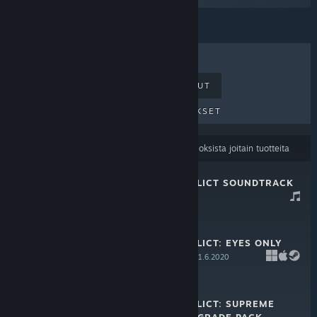
MYYDYIMMÄT
UUDET JULKAISUT
TULEVAT JULKAISUT
ALENNUKSET
Sisällön kieliasetuksesi
saattavat suodattaa tuloksista joitain tuotteita
TERMINAL CONFLICT SOUNDTRACK
24.3.2022
-25%
$4.99
$3.74
TERMINAL CONFLICT: EYES ONLY
UPGRADE PACK
11.6.2020
-25%
$9.99
$7.49
TERMINAL CONFLICT: SUPREME
COMMANDER UPGRADE PACK