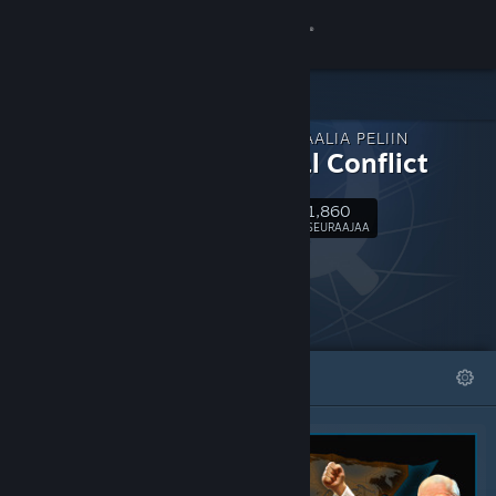
Kirjaudu sisään
Kauppa
LISÄMATERIAALIA PELIIN
Yhteisö
Terminal Conflict
1,860
Tietoa
Seuraa
SEURAAJAA
Tuki
Vaihda kieli
ESITTELYSSÄ
LISTAT
Hanki Steam-mobiilisovellus
Näytä työpöytäsivusto