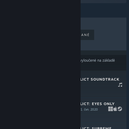
NEJPRODÁVANĚJŠÍ
NOVĚ VYDANÉ
NADCHÁZEJÍCÍ
ZLEVNĚNÉ
Výsledky nemusí zahrnovat některé produkty vyloučené na základě
Vašich předvoleb obsahu nebo jazyků
TERMINAL CONFLICT SOUNDTRACK
24. bře. 2022
-25%
$4.99
$3.74
TERMINAL CONFLICT: EYES ONLY
UPGRADE PACK
11. čvn. 2020
-25%
$9.99
$7.49
TERMINAL CONFLICT: SUPREME