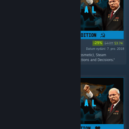
-25%
$4.99
$3.74
Datum vydání: 7. pro. 2018
„Includes the Supreme Commander Terminal(cosmetic), Steam
Achievement, three unique Policies for both factions and Decisions.“