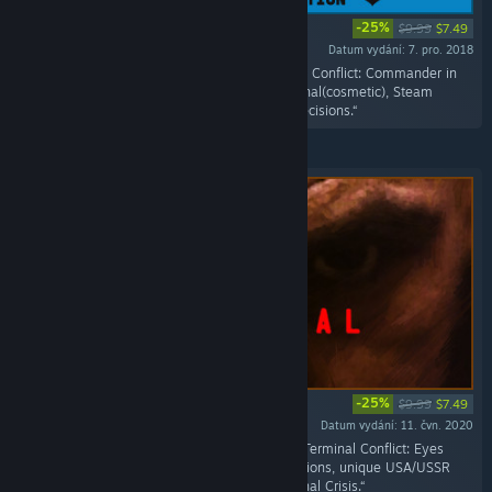
-25%
$9.99
$7.49
Datum vydání: 7. pro. 2018
„Includes the all the goodies from the Terminal Conflict: Commander in
Chief Edition; includes the Flower Power Terminal(cosmetic), Steam
Achievement, Unique Leaders, Policies, and Decisions.“
-25%
$9.99
$7.49
Datum vydání: 11. čvn. 2020
„Includes all the top-secret missions from the Terminal Conflict: Eyes
Only, unique USA/USSR faction High Risk Missions, unique USA/USSR
faction Domestic Missions and New International Crisis.“