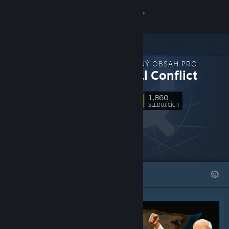
Přihlásit se
Obchod
STÁHNUTELNÝ OBSAH PRO
Komunita
Terminal Conflict
1,860
Informace
Sledovat
SLEDUJÍCÍCH
Podpora
Změnit jazyk
VYBRANÉ
SEZNAMY
Mobilní aplikace služby Steam
Desktopová verze stránky