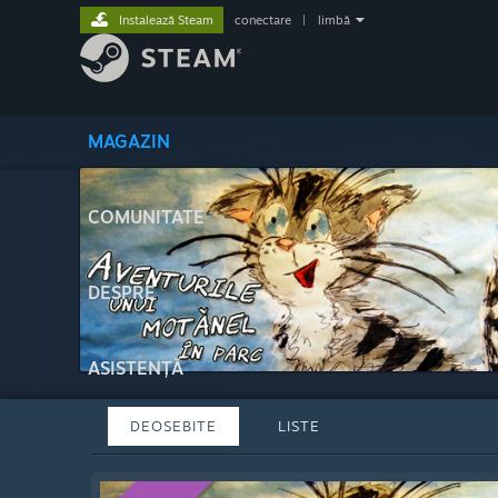
Instalează Steam
conectare
|
limbă
MAGAZIN
COMUNITATE
DESPRE
ASISTENȚĂ
DEOSEBITE
LISTE