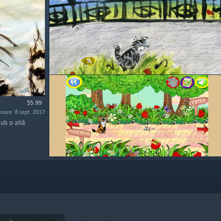
$5.99
nsare: 8 sept. 2017
sub o altă