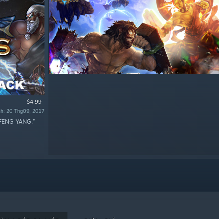
$4.99
nh: 20 Thg09, 2017
-FENG YANG.”