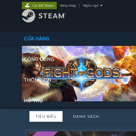
Cài đặt Steam
đăng nhập
|
Ngôn ngữ
CỬA HÀNG
CỘNG ĐỒNG
THÔNG TIN
HỖ TRỢ
TIÊU BIỂU
DANH SÁCH