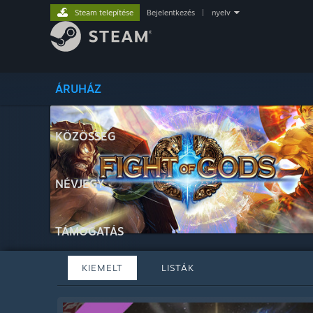
Steam telepítése
Bejelentkezés
|
nyelv
ÁRUHÁZ
KÖZÖSSÉG
NÉVJEGY
TÁMOGATÁS
KIEMELT
LISTÁK