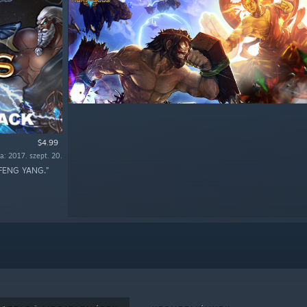
$4.99
: 2017. szept. 20.
-FENG YANG.”