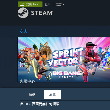
安裝 Steam
登入
|
語言
商店
社群
關於
客服中心
精選
清單
此 DLC 頁面尚無任何清單