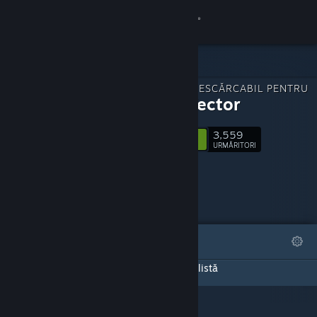
Conectează-te
Magazin
CONȚINUT DESCĂRCABIL PENTRU
Comunitate
Sprint Vector
3,559
Despre
Urmărește
URMĂRITORI
Asistență
Schimbă limba
DEOSEBITE
LISTE
Obține aplicația Steam pentru dispozitive mobile
Pagina aceasta de DLC-uri nu a creat nicio listă
Vezi site în versiunea pentru desktop